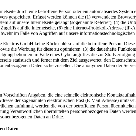
ernetseite durch eine betroffene Person oder ein automatisiertes Syste
rvers gespeichert. Erfasst werden können die (1) verwendeten Browser
ystem auf unsere Internetseite gelangt (sogenannte Referrer), (4) die U
Zugriffs auf die Internetseite, (6) eine Internet-Protokoll-Adresse (IP-
abwehr im Falle von Angriffen auf unsere informationstechnologischen
e Elektros GmbH keine Rückschlüsse auf die betroffene Person. Diese I
ite sowie die Werbung für diese zu optimieren, (3) die dauerhafte Funkt
rfolgungsbehörden im Falle eines Cyberangriffes die zur Strafverfolgu
seits statistisch und ferner mit dem Ziel ausgewertet, den Datenschu
ersonenbezogenen Daten sicherzustellen. Die anonymen Daten der Server
hen Vorschriften Angaben, die eine schnelle elektronische Kontaktauf
resse der sogenannten elektronischen Post (E-Mail-Adresse) umfasst. 
tlichen aufnimmt, werden die von der betroffenen Person übermittelte
arbeitung Verantwortlichen übermittelten personenbezogenen Daten werd
ersonenbezogenen Daten an Dritte.
nen Daten