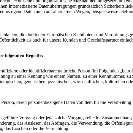
lreiche technische und organisatorische Maßnahmen umgesetzt, um einen
en Internetbasierte Datenübertragungen grundsätzlich Sicherheitslücke
nenbezogene Daten auch auf alternativen Wegen, beispielsweise telefoni
lichkeiten, die durch den Europäischen Richtlinien- und Verordnung
ffentlichkeit als auch für unsere Kunden und Geschäftspartner einfach
e folgenden Begriffe:
tifizierte oder identifizierbare natürliche Person (im Folgenden „betrof
uordnung zu einer Kennung wie einem Namen, zu einer Kennnummer, zu 
ischen, genetischen, psychischen, wirtschaftlichen, kulturellen oder so
liche Person, deren personenbezogene Daten von dem für die Verarbeitung
en ausgeführte Vorgang oder jede solche Vorgangsreihe im Zusammenhang
nderung, das Auslesen, das Abfragen, die Verwendung, die Offenlegun
g, das Löschen oder die Vernichtung.