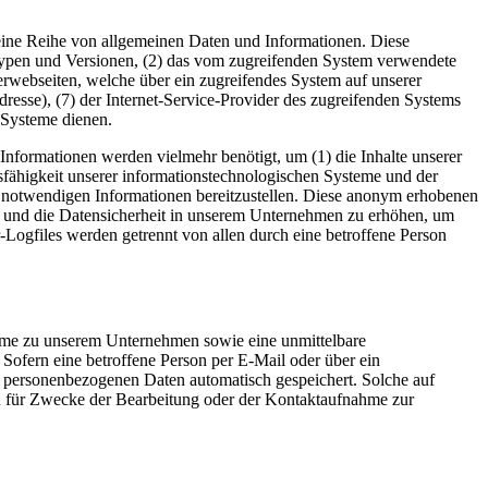
m eine Reihe von allgemeinen Daten und Informationen. Diese
typen und Versionen, (2) das vom zugreifenden System verwendete
nterwebseiten, welche über ein zugreifendes System auf unserer
Adresse), (7) der Internet-Service-Provider des zugreifenden Systems
 Systeme dienen.
nformationen werden vielmehr benötigt, um (1) die Inhalte unserer
ionsfähigkeit unserer informationstechnologischen Systeme und der
ng notwendigen Informationen bereitzustellen. Diese anonym erhobenen
tz und die Datensicherheit in unserem Unternehmen zu erhöhen, um
-Logfiles werden getrennt von allen durch eine betroffene Person
nahme zu unserem Unternehmen sowie eine unmittelbare
Sofern eine betroffene Person per E-Mail oder über ein
n personenbezogenen Daten automatisch gespeichert. Solche auf
en für Zwecke der Bearbeitung oder der Kontaktaufnahme zur