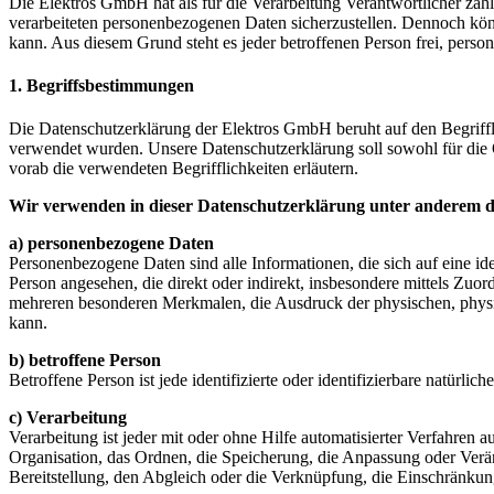
Die Elektros GmbH hat als für die Verarbeitung Verantwortlicher zah
verarbeiteten personenbezogenen Daten sicherzustellen. Dennoch könn
kann. Aus diesem Grund steht es jeder betroffenen Person frei, perso
1. Begriffsbestimmungen
Die Datenschutzerklärung der Elektros GmbH beruht auf den Begriff
verwendet wurden. Unsere Datenschutzerklärung soll sowohl für die Ö
vorab die verwendeten Begrifflichkeiten erläutern.
Wir verwenden in dieser Datenschutzerklärung unter anderem di
a) personenbezogene Daten
Personenbezogene Daten sind alle Informationen, die sich auf eine iden
Person angesehen, die direkt oder indirekt, insbesondere mittels Z
mehreren besonderen Merkmalen, die Ausdruck der physischen, physiolog
kann.
b) betroffene Person
Betroffene Person ist jede identifizierte oder identifizierbare natür
c) Verarbeitung
Verarbeitung ist jeder mit oder ohne Hilfe automatisierter Verfahr
Organisation, das Ordnen, die Speicherung, die Anpassung oder Verä
Bereitstellung, den Abgleich oder die Verknüpfung, die Einschränkun