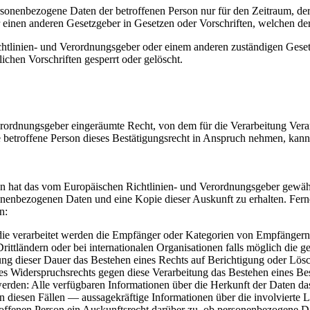
ersonenbezogene Daten der betroffenen Person nur für den Zeitraum, der
einen anderen Gesetzgeber in Gesetzen oder Vorschriften, welchen der 
chtlinien- und Verordnungsgeber oder einem anderen zuständigen Geset
chen Vorschriften gesperrt oder gelöscht.
rordnungsgeber eingeräumte Recht, von dem für die Verarbeitung Veran
etroffene Person dieses Bestätigungsrecht in Anspruch nehmen, kann sie
n hat das vom Europäischen Richtlinien- und Verordnungsgeber gewährt
sonenbezogenen Daten und eine Kopie dieser Auskunft zu erhalten. Fern
n:
die verarbeitet werden die Empfänger oder Kategorien von Empfänger
ittländern oder bei internationalen Organisationen falls möglich die 
stlegung dieser Dauer das Bestehen eines Rechts auf Berichtigung oder L
es Widerspruchsrechts gegen diese Verarbeitung das Bestehen eines Be
rden: Alle verfügbaren Informationen über die Herkunft der Daten das
iesen Fällen — aussagekräftige Informationen über die involvierte L
troffenen Person ein Auskunftsrecht darüber zu, ob personenbezogene Da