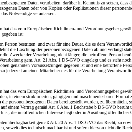
nenbezogenen Daten verarbeiten, darüber in Kenntnis zu setzen, dass d
ezogenen Daten oder von Kopien oder Replikationen dieser personenbez
ll das Notwendige veranlassen.
on hat das vom Europäischen Richtlinien- und Verordnungsgeber gewäh
 gegeben ist:
n Person bestritten, und zwar für eine Dauer, die es dem Verantwortli
on lehnt die Löschung der personenbezogenen Daten ab und verlangt st
r die Zwecke der Verarbeitung nicht länger, die betroffene Person ben
erarbeitung gem. Art. 21 Abs. 1 DS-GVO eingelegt und es steht noch n
 oben genannten Voraussetzungen gegeben ist und eine betroffene Per
zu jederzeit an einen Mitarbeiter des für die Verarbeitung Verantwort
on hat das vom Europäischen Richtlinien- und Verordnungsgeber gewäh
rden, in einem strukturierten, gängigen und maschinenlesbaren Format 
ie personenbezogenen Daten bereitgestellt wurden, zu übermitteln, so
 einem Vertrag gemäß Art. 6 Abs. 1 Buchstabe b DS-GVO beruht und di
 ist, die im öffentlichen Interesse liegt oder in Ausübung öffentliche
 Datenübertragbarkeit gemäß Art. 20 Abs. 1 DS-GVO das Recht, zu erw
n, soweit dies technisch machbar ist und sofern hiervon nicht die Rech